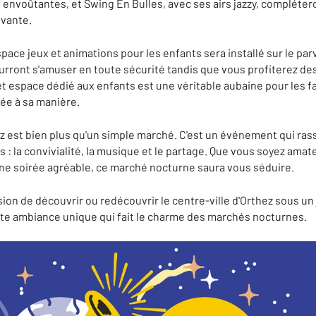
s envoûtantes, et Swing En Bulles, avec ses airs jazzy, complét
ivante.
space jeux et animations pour les enfants sera installé sur le parvi
urront s'amuser en toute sécurité tandis que vous profiterez de
 espace dédié aux enfants est une véritable aubaine pour les fa
rée à sa manière.
z est bien plus qu'un simple marché. C'est un événement qui r
: la convivialité, la musique et le partage. Que vous soyez am
ne soirée agréable, ce marché nocturne saura vous séduire.
on de découvrir ou redécouvrir le centre-ville d'Orthez sous un
te ambiance unique qui fait le charme des marchés nocturnes.