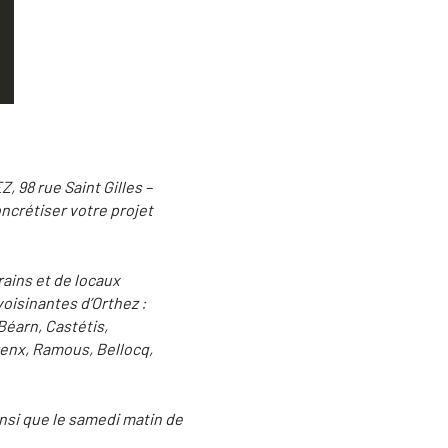
 98 rue Saint Gilles –
ncrétiser votre projet
rains et de locaux
oisinantes d’Orthez :
Béarn, Castétis,
enx, Ramous, Bellocq,
insi que le samedi matin de