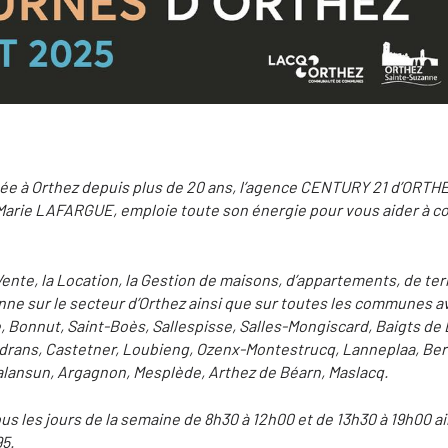
ée à Orthez depuis plus de 20 ans, l’agence CENTURY 21 d’ORTHEZ,
arie LAFARGUE, emploie toute son énergie pour vous aider à co
 Vente, la Location, la Gestion de maisons, d’appartements, de ter
ne sur le secteur d’Orthez ainsi que sur toutes les communes av
 Bonnut, Saint-Boès, Sallespisse, Salles-Mongiscard, Baigts de 
drans, Castetner, Loubieng, Ozenx-Montestrucq, Lanneplaa, Ber
Balansun, Argagnon, Mesplède, Arthez de Béarn, Maslacq.
us les jours de la semaine de 8h30 à 12h00 et de 13h30 à 19h00 a
95.