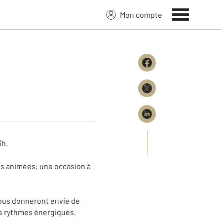
Mon compte
3h.
es animées; une occasion à
vous donneront envie de
es rythmes énergiques.