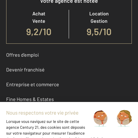
Votre agence est notée
Achat
Location
Vente
Gestion
9,2
/
10
9,5/10
Offres d'emploi
Devenir franchisé
Entreprise et commerce
Fine Homes & Estates
À propos
International