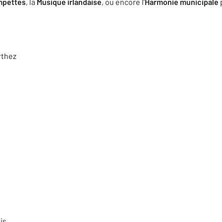
mpettes
, la
Musique irlandaise
, ou encore l’
Harmonie municipale
rthez
is