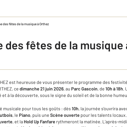
 des fêtes de la musique à Orthez
des fêtes de la musique 
EZ est heureuse de vous présenter le programme des festivité
ORTHEZ, ce
dimanche 21 juin 2026
, au
Parc Gascoin
, de
10h à 18h
.
té et à la découverte, sous le signe du soleil et de la bonne humeu
 musicale pour tous les goûts : dès
10h
, la journée s’ouvrira ave
autbois
, le
Piano
, puis une
Scène ouverte
pour les talents locaux
uverte
, et la
Hold Up Fanfare
rythmeront la matinée. L’après-midi, 