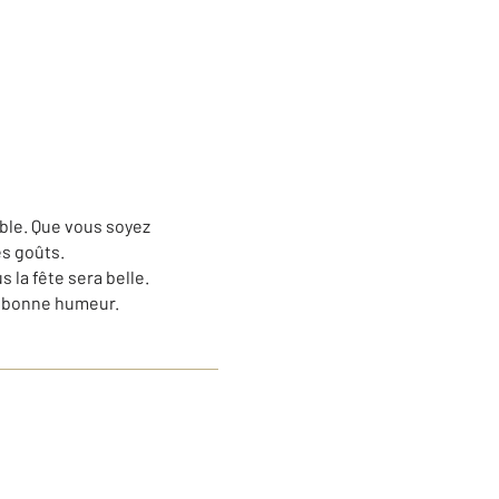
able. Que vous soyez
es goûts.
 la fête sera belle.
re bonne humeur.