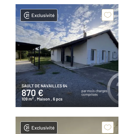
Exclusivité
SAULT DE NAVAILLES 64
870 €
par mois charges
comprises
2
109 m
, Maison
, 6 pcs
Exclusivité