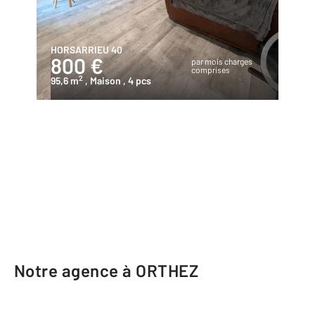
HORSARRIEU 40
800 €
par mois charges
comprises
2
95,6 m
, Maison
, 4 pcs
Notre agence à ORTHEZ