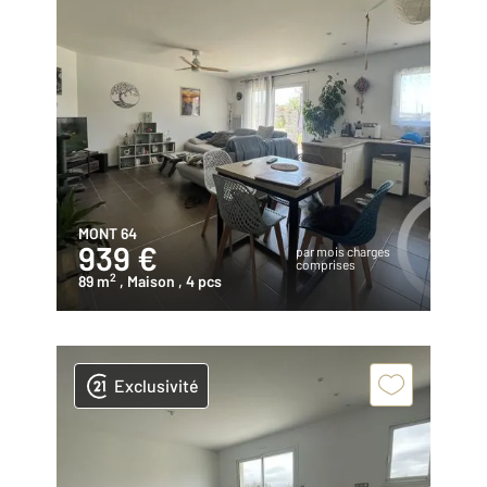
MONT 64
939 €
par mois charges
comprises
2
89 m
, Maison
, 4 pcs
Exclusivité