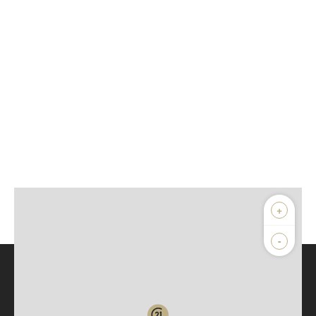
+
-
Parlons de vous, parlons biens