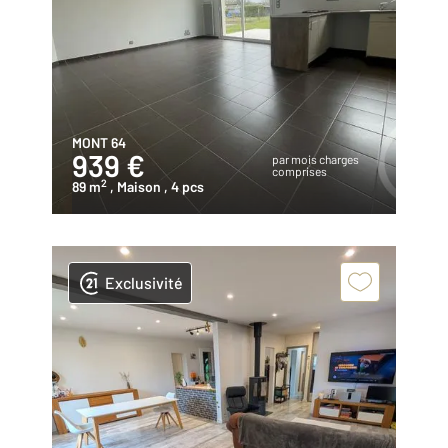
MONT 64
939 €
par mois charges
comprises
2
89 m
, Maison
, 4 pcs
Exclusivité