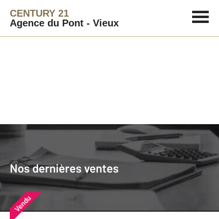
CENTURY 21
Agence du Pont - Vieux
Agence immobilière
Vendre
Nos dernières ventes
Nos derniers biens vendus près de
Nos dernières ventes
chez vous
Vendu