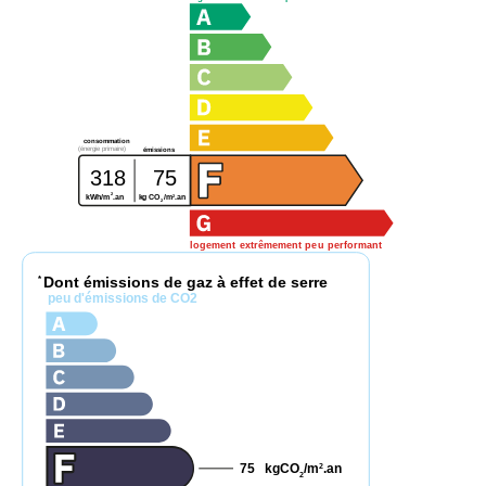
consommation
(énergie primaire)
émissions
318
75
2
2
kWh/m
.an
kg CO
/m
.an
2
logement extrêmement peu performant
Dont émissions de gaz à effet de serre
*
peu d'émissions de CO2
75
kgCO
/m
.an
2
2